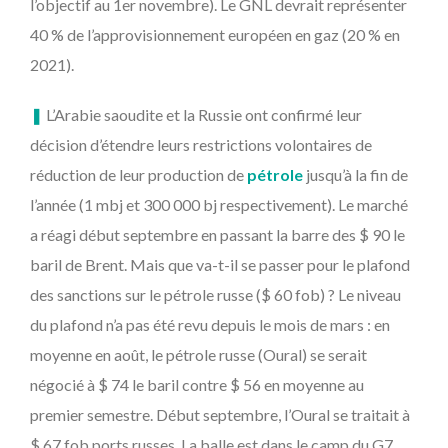
l’objectif au 1er novembre). Le GNL devrait représenter
40 % de l’approvisionnement européen en gaz (20 % en
2021).
❚
L’Arabie saoudite et la Russie ont confirmé leur
décision d’étendre leurs restrictions volontaires de
réduction de leur production de
pétrole
jusqu’à la fin de
l’année (1 mbj et 300 000 bj respectivement). Le marché
a réagi début septembre en passant la barre des $ 90 le
baril de Brent. Mais que va-t-il se passer pour le plafond
des sanctions sur le pétrole russe ($ 60 fob) ? Le niveau
du plafond n’a pas été revu depuis le mois de mars : en
moyenne en août, le pétrole russe (Oural) se serait
négocié à $ 74 le baril contre $ 56 en moyenne au
premier semestre. Début septembre, l’Oural se traitait à
$ 67 fob ports russes. La balle est dans le camp du G7.