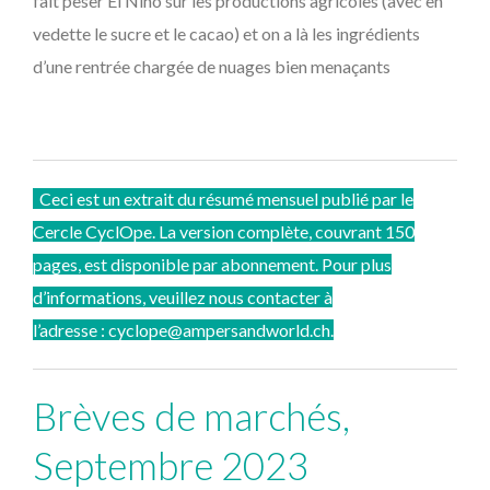
fait peser El Niño sur les productions agricoles (avec en
vedette le sucre et le cacao) et on a là les ingrédients
d’une rentrée chargée de nuages bien menaçants
Ceci est un extrait du résumé mensuel publié par le
Cercle CyclOpe. La version complète, couvrant 150
pages, est disponible par abonnement. Pour plus
d’informations, veuillez nous contacter à
l’adresse : cyclope@ampersandworld.ch.
Brèves de marchés,
Septembre 2023