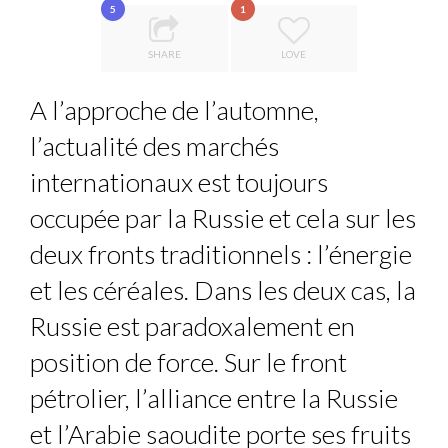
5
1
COMMODITY INNOVATION AWARDS 2025
...
THE POWER OF SILENCE IN INTERVIEWS
SHARE
LOVE
8 TIPS FROM OBAMA TO SUCCEED IN INTERVIEW
A l’approche de l’automne,
ANNA LAMI’S UNUSUAL CAREER PATH SHOWS TH...
l’actualité des marchés
THE FLIP SIDE: MARGARET ORMISTON AT TEDX LONDO...
internationaux est toujours
occupée par la Russie et cela sur les
deux fronts traditionnels : l’énergie
et les céréales. Dans les deux cas, la
Russie est paradoxalement en
position de force. Sur le front
pétrolier, l’alliance entre la Russie
et l’Arabie saoudite porte ses fruits