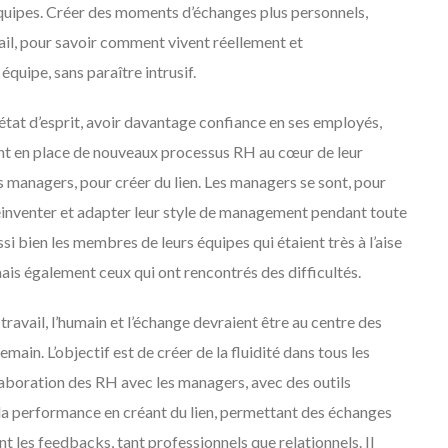
 équipes. Créer des moments d’échanges plus personnels,
vail, pour savoir comment vivent réellement et
quipe, sans paraître intrusif.
’état d’esprit, avoir davantage confiance en ses employés,
tant en place de nouveaux processus RH au cœur de leur
es managers, pour créer du lien. Les managers se sont, pour
éinventer et adapter leur style de management pendant toute
i bien les membres de leurs équipes qui étaient très à l’aise
is également ceux qui ont rencontrés des difficultés.
travail, l’humain et l’échange devraient être au centre des
n. L’objectif est de créer de la fluidité dans tous les
laboration des RH avec les managers, avec des outils
 la performance en créant du lien, permettant des échanges
nt les feedbacks, tant professionnels que relationnels. Il