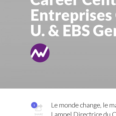
LE CERCLE CYCLOPE 
Entreprise
7 QUESTIONS TO JE
7 QUESTIONS TO MA
U. & EBS Ge
ANNA LAMI’S UNUSU
LA RÉSILIENCE DU 
Le monde change, le m
1
Lampel Directrice du C
SHARE