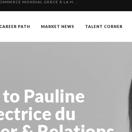
 SPECIAL EDITION
RGARET ORMISTON AT TEDX LONDO...
CAREER PATH
MARKET NEWS
TALENT CORNER
KKA HARRISON, CRO AT SAHARA E...
 OF RECRUITMENT
F OUR CEO: NACHSON & ARIE...
P & COCKTAIL DINNER ̵...
OUARD BOURDON, BUSINESS DEVEL...
NGES OF 2023:CLIMATE CHANGE A...
 to Pauline
TION AWARDS 2025
 TO SUCCEED IN INTERVIEW
ectrice du
K
er & Relations
 FORMER EBS MANAGER AT BTG PA...