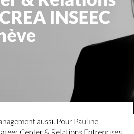
: UN OUTIL DE SYNTHÈSE ET D’...
s CREA INSEEC
AN-FRANCOIS LAMBERT, FOUNDER ...
MADOU CISS, PRESIDENT & M...
nève
AL CAREER PATH SHOWS TH...
COMMERCE MONDIAL GRÂCE À LA H...
anagement aussi. Pour Pauline
areer Center & Relations Entreprises