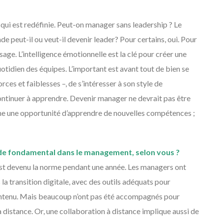
p qui est redéfinie. Peut-on manager sans leadership ? Le
nde peut-il ou veut-il devenir leader? Pour certains, oui. Pour
sage. L’intelligence émotionnelle est la clé pour créer une
uotidien des équipes. L’important est avant tout de bien se
rces et faiblesses –, de s’intéresser à son style de
ntinuer à apprendre. Devenir manager ne devrait pas être
e une opportunité d’apprendre de nouvelles compétences ;
é de fondamental dans le management, selon vous ?
il est devenu la norme pendant une année. Les managers ont
 transition digitale, avec des outils adéquats pour
contenu. Mais beaucoup n’ont pas été accompagnés pour
distance. Or, une collaboration à distance implique aussi de