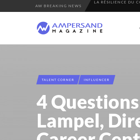
AW BREAKING NEWS
PURPLE, NEWSETTER
THE FLIP SIDE: MA
7 QUESTIONS TO KI
A DIFFERENT VIEW
“COUP DE COEUR” O
COMMODITY GOLF CU
8 QUESTIONS TO ED
TALENT CORNER
INFLUENCER
THE GLOBAL CHALLE
4 Questions
COMMODITY INNOVA
8 TIPS FROM OBAMA
Lampel, Dir
SPRING AFTERWOR
Career Cent
LAURENT GUERRERO,