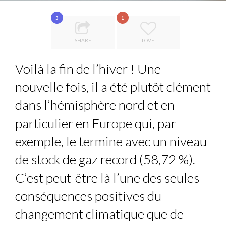
COMMODITY GOLF CUP & COCKTAIL DINNER ̵...
3
1
8 TIPS FROM OBAMA TO SUCCEED IN INTERVIEW
SHARE
LOVE
COMMODITY INNOVATION AWARDS 2025
7 QUESTIONS TO MAIMOUNA BABA DANPULLO, EXPERT
Voilà la fin de l’hiver ! Une
THE FLIP SIDE: MARGARET ORMISTON AT TEDX LONDO...
...
nouvelle fois, il a été plutôt clément
dans l’hémisphère nord et en
particulier en Europe qui, par
exemple, le termine avec un niveau
de stock de gaz record (58,72 %).
C’est peut-être là l’une des seules
conséquences positives du
changement climatique que de