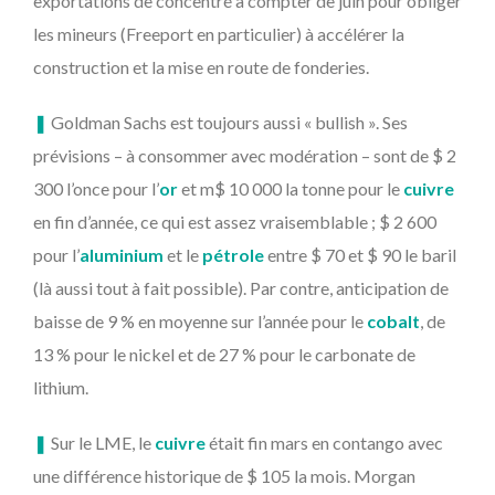
exportations de concentré à compter de juin pour obliger
les mineurs (Freeport en particulier) à accélérer la
construction et la mise en route de fonderies.
❚
Goldman Sachs est toujours aussi « bullish ». Ses
prévisions – à consommer avec modération – sont de $ 2
300 l’once pour l’
or
et m$ 10 000 la tonne pour le
cuivre
en fin d’année, ce qui est assez vraisemblable ; $ 2 600
pour l’
aluminium
et le
pétrole
entre $ 70 et $ 90 le baril
(là aussi tout à fait possible). Par contre, anticipation de
baisse de 9 % en moyenne sur l’année pour le
cobalt
, de
13 % pour le nickel et de 27 % pour le carbonate de
lithium.
❚
Sur le LME, le
cuivre
était fin mars en contango avec
une différence historique de $ 105 la mois. Morgan