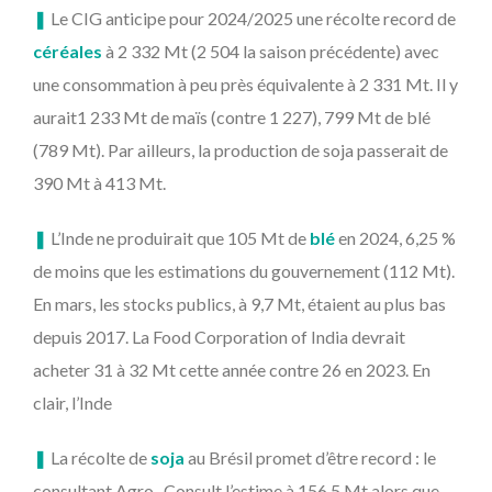
❚
Le CIG anticipe pour 2024/2025 une récolte record de
céréales
à 2 332 Mt (2 504 la saison précédente) avec
une consommation à peu près équivalente à 2 331 Mt. Il y
aurait1 233 Mt de maïs (contre 1 227), 799 Mt de blé
(789 Mt). Par ailleurs, la production de soja passerait de
390 Mt à 413 Mt.
❚
L’Inde ne produirait que 105 Mt de
blé
en 2024, 6,25 %
de moins que les estimations du gouvernement (112 Mt).
En mars, les stocks publics, à 9,7 Mt, étaient au plus bas
depuis 2017. La Food Corporation of India devrait
acheter 31 à 32 Mt cette année contre 26 en 2023. En
clair, l’Inde
❚
La récolte de
soja
au Brésil promet d’être record : le
consultant Agro- Consult l’estime à 156,5 Mt alors que