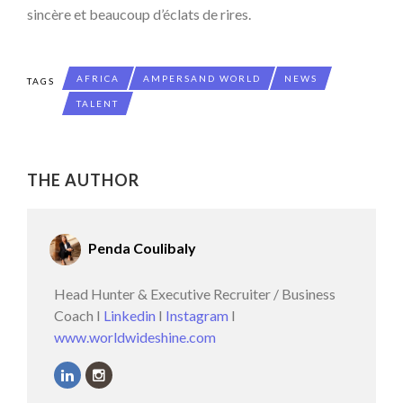
sincère et beaucoup d’éclats de rires.
AFRICA
AMPERSAND WORLD
NEWS
TAGS
TALENT
THE AUTHOR
Penda Coulibaly
Head Hunter & Executive Recruiter / Business
Coach I
Linkedin
I
Instagram
I
www.worldwideshine.com