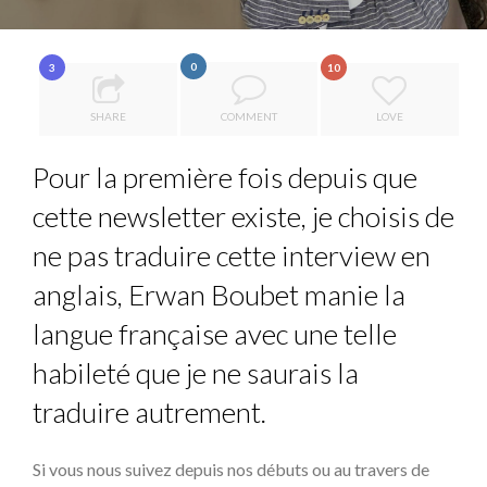
7 QUESTIONS TO MAIMOUNA BABA DANPULLO, EXPERT
THE POWER OF SILENCE IN INTERVIEWS
...
0
3
10
8 TIPS FROM OBAMA TO SUCCEED IN INTERVIEW
SHARE
COMMENT
LOVE
COMMODITY DRINK IN TOWN
Pour la première fois depuis que
THE FLIP SIDE: MARGARET ORMISTON AT TEDX LONDO...
cette newsletter existe, je choisis de
ne pas traduire cette interview en
anglais, Erwan Boubet manie la
langue française avec une telle
habileté que je ne saurais la
traduire autrement.
Si vous nous suivez depuis nos débuts ou au travers de