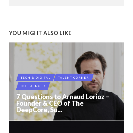
YOU MIGHT ALSO LIKE
TECH & DIGITAL
TALENT CORNER
INFLUENCER
7 Questions to Arnaud Lorioz –
Founder & CEO of The
DeepCore, Su...